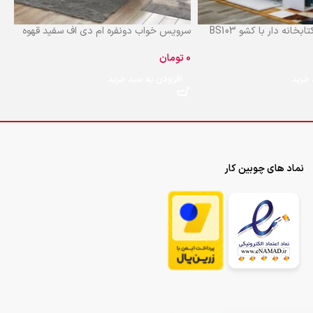
انه دار با کشو BS103
سرویس خواب دونفره ام دی اف سفید قهوه
تخ
ای BD104
دار 4
تومان
ت
 خرید
افزودن به سبد خرید
نماد های چوبین کار