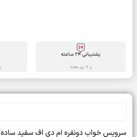
پشتیبانی ۲۴ ساعته
و ۷ روز هفته
پ
سرویس خواب دونفره ام دی اف سفید ساده ض