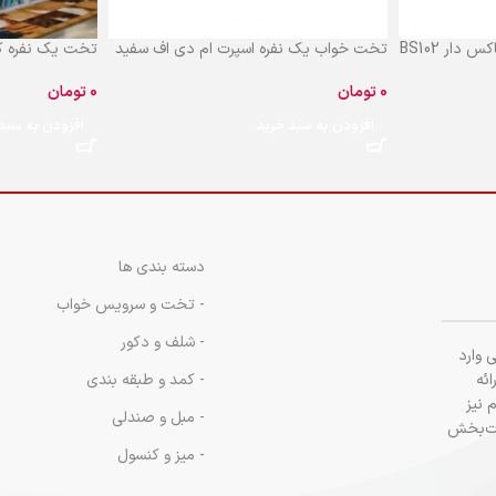
ار BS102
تخت خواب یک نفره اسپرت ام دی اف سفید
تخت یک نفره کتابخ
BS101
تومان
تومان
افزودن به سبد
افزودن به سبد خرید
دسته بندی ها
- تخت و سرویس خواب
- شلف و دکور
 وارد
ائه
- کمد و طبقه بندی
 نیز
- مبل و صندلی
لذت‌بخش
- میز و کنسول