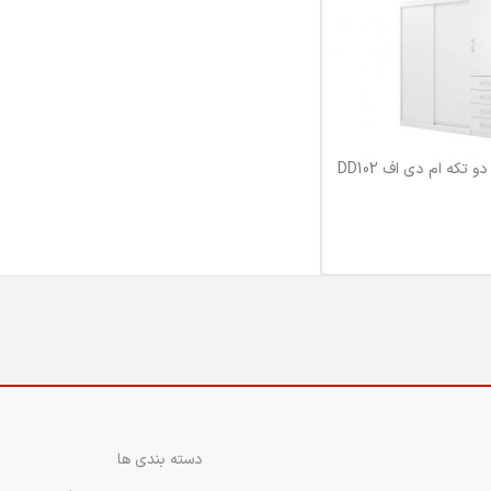
 تکه ام دی اف DD102
 خرید
دسته بندی ها