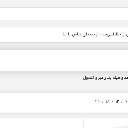
و جالباسی
مبل و صندلی
تماس با ما
د و طبقه بندی
میز و کنسول
24
18
12
9