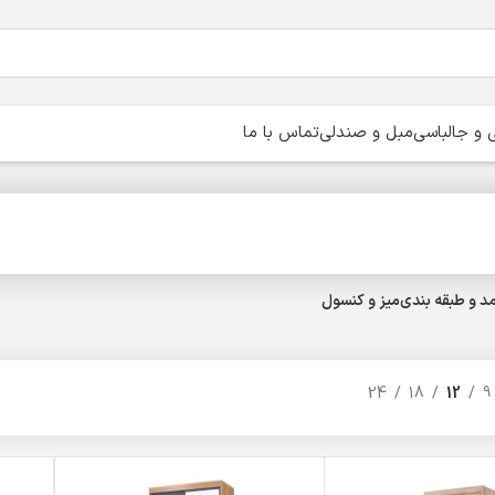
و جالباسی
مبل و صندلی
تماس با ما
د و طبقه بندی
میز و کنسول
24
18
12
9