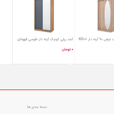
نه دار KR101
کمد ریلی کوچک آینه دار طوسی قهوه‌ای
ام دی اف دو درب KR100
تومان
 خرید
افزودن به سبد خرید
دسته بندی ها