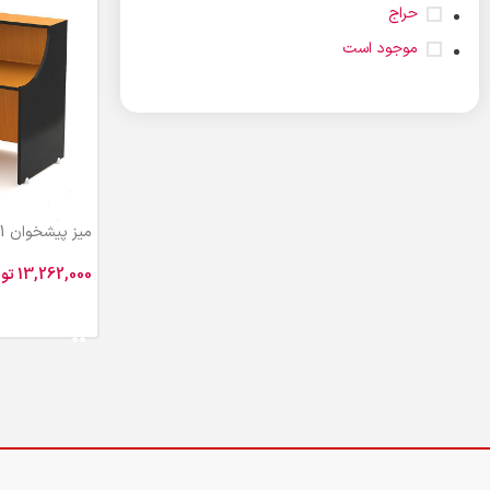
حراج
موجود است
میز پیشخوان OTS101
تو
افزودن به سبد