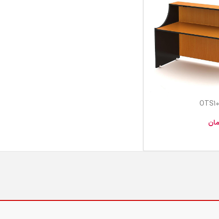
مان
 خرید