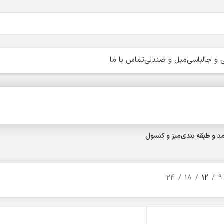
و جالباسی
مبل و صندلی
تماس با ما
د و طبقه بندی
میز و کنسول
24
18
12
9