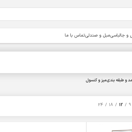
و جالباسی
مبل و صندلی
تماس با ما
د و طبقه بندی
میز و کنسول
24
18
12
9