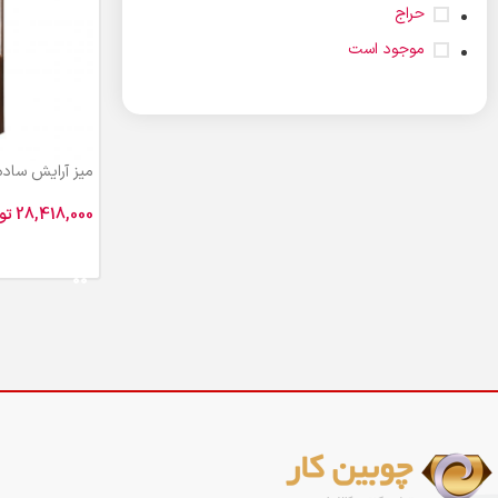
حراج
موجود است
میز آرایش ساده ۴ کشو 102
تو
افزودن به سبد