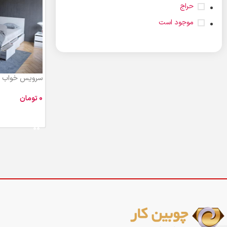
حراج
موجود است
سرویس خواب دو
ساده BD103
تومان
افزودن به سبد