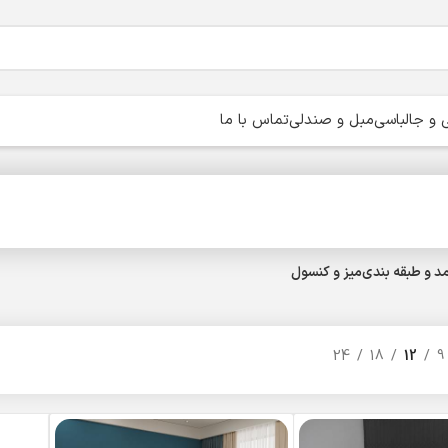
و جالباسی
مبل و صندلی
تماس با ما
د و طبقه بندی
میز و کنسول
24
18
12
9