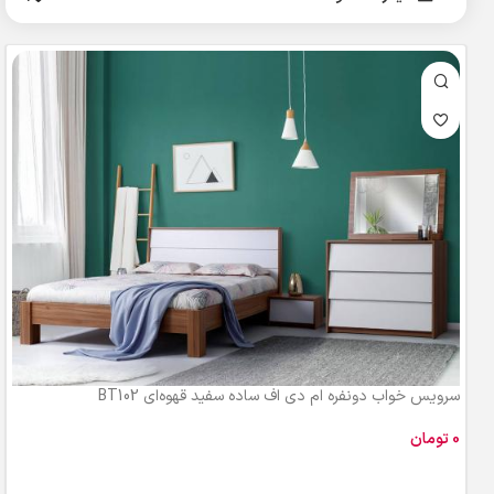
سرویس خواب دونفره ام دی اف ساده سفید قهوه‌ای BT102
تومان
افزودن به سبد خرید