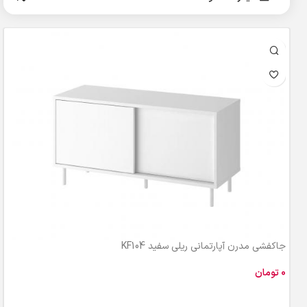
جاکفشی مدرن آپارتمانی ریلی سفید KF104
تومان
افزودن به سبد خرید